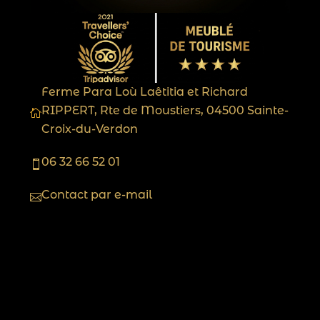
Ferme Para Loù Laêtitia et Richard
RIPPERT, Rte de Moustiers, 04500 Sainte-

Croix-du-Verdon
06 32 66 52 01

Contact par e-mail

Chambres d'hôtes
Gîte l'Olivier
Gîte la Bergerie
Gîte Les Micocouliers
Logement insolite
A découvrir
L'apiculture